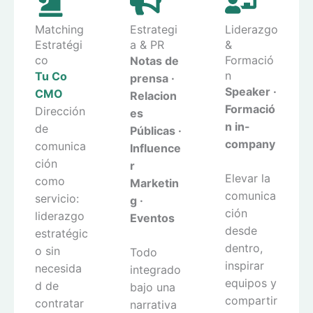
Matching
Estrategi
Liderazgo
Estratégi
a & PR
&
co
Formació
Notas de
n
Tu Co
prensa ·
Speaker ·
CMO
Relacion
Formació
Dirección
es
n in-
de
Públicas ·
company
comunica
Influence
ción
r
Elevar la
como
Marketin
comunica
servicio:
g ·
ción
liderazgo
Eventos
desde
estratégic
dentro,
o sin
Todo
inspirar
necesida
integrado
equipos y
d de
bajo una
compartir
contratar
narrativa