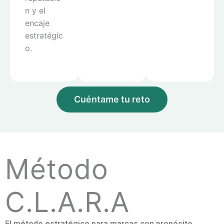
n y el
encaje
estratégic
o.
Cuéntame tu reto
Método
C.L.A.R.A
El método estratégico para marcas con propósito