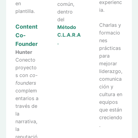
experienc
en
común,
ia.
plantilla.
dentro
del
Charlas y
Content
Método
formacio
C.L.A.R.A
Co-
nes
.
Founder
prácticas
Hunter
para
Conecto
mejorar
proyecto
liderazgo,
s con
co-
comunica
founders
ción y
complem
cultura en
entarios a
equipos
través de
que están
la
creciendo
narrativa,
.
la
reputació