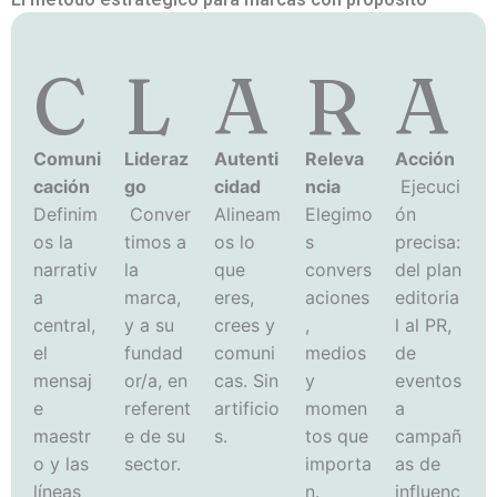
C
L
A
R
A
Comuni
Lideraz
Autenti
Releva
Acción
cación
go
cidad
ncia
Ejecuci
Definim
Conver
Alineam
Elegimo
ón
os la
timos a
os lo
s
precisa:
narrativ
la
que
convers
del plan
a
marca,
eres,
aciones
editoria
central,
y a su
crees y
,
l al PR,
el
fundad
comuni
medios
de
mensaj
or/a, en
cas. Sin
y
eventos
e
referent
artificio
momen
a
maestr
e de su
s.
tos que
campañ
o y las
sector.
importa
as de
líneas
n.
influenc