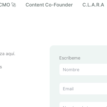
CMO 🚀
Content Co-Founder
C.L.A.R.A
za aquí.
Escríbeme
N
o
m
b
p
r
E
r
e
m
o
*
a
y
i
e
l
N
c