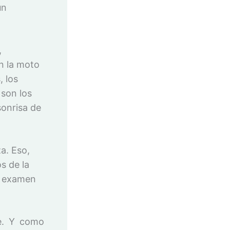
un
,
n la moto
 los
son los
sonrisa de
a. Eso,
os de la
l examen
e. Y como