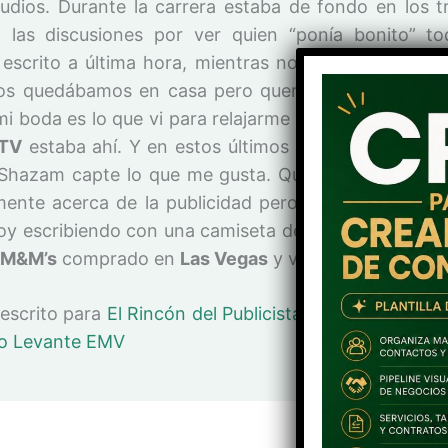
udios.
Durante la carrera estaba de fondo en los t
 las discusiones por ver quien “ponía bonito” t
escrito a última hora, mientras nos arreglábamos pa
s quedábamos en casa pero queríamos buena músi
mi boda es lo que vi para relajarme y ver que todo es
TV
estaba ahí. Y en estos últimos años le apunto co
Shazam capte lo que me gusta. Quería escribir un p
mente acerca de la publicidad pero me he puesto n
oy escribiendo con una camiseta de Coca Cola, un p
M&M’s
comprado en
Las Vegas
y viendo la
MTV
. Y 
 escrito para
El Rincón del Publicista
lo puedes encon
io Levante EMV