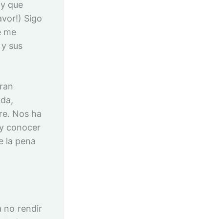
y que
avor!) Sigo
e me
y sus
gran
ada,
re. Nos ha
 y conocer
e la pena
 no rendir