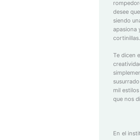
rompedore
desee que 
siendo un
apasiona 
cortinillas
Te dicen 
creativida
simplement
susurrado 
mil estilo
que nos d
En el ins