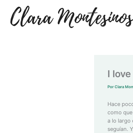
Ir
al
contenido
I lov
Por
Clara Mo
Hace poco 
como que 
a lo larg
seguían. 