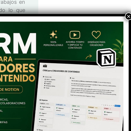
rabajos en
odo lo que
ra salir o
ca. El día
taba en su
n el móvil
ost solo y
ostálgica…
antalón de
sigue ahí…
trar
aquí
y
SIGUIENTE