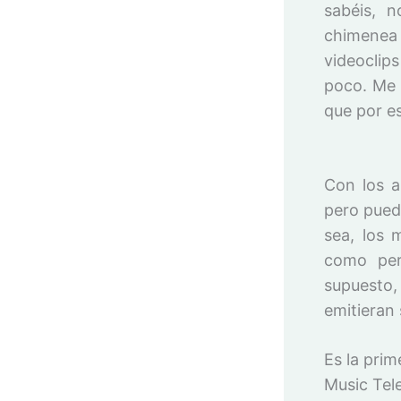
sabéis, n
chimenea
videoclip
poco. Me 
que por es
Con los a
pero pued
sea, los 
como per
supuesto,
emitieran
Es la prim
Music Tele