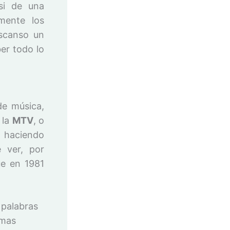
 si de una
mente los
scanso un
er todo lo
de música,
 la
MTV
, o
o haciendo
 ver, por
ue en 1981
 palabras
amas