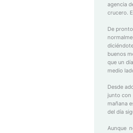
agencia d
crucero. 
De pronto
normalmen
diciéndot
buenos mo
que un día
medio lad
Desde ado
junto con 
mañana es
del día si
Aunque n