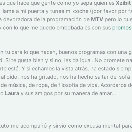
s que hace que gente como yo sepa quien es
Xzibit
llame a mi puerta y tunee mi coche (¡por favor por f
a devoradora de la programación de
MTV
pero lo qu
y con lo que me quedo embobada es con sus
promos
.
en tu cara lo que hacen, buenos programas con una 
d. Si te gusta bien y si no, les da igual. No promete n
e está. Y si echamos la vista atrás, ha estado siemp
al oído, nos ha gritado, nos ha hecho saltar del sofá
s de música, de ropa, de filosofía de vida. Acordaros d
io
Laura
y sus amigos por su manera de amar…
tituto me acompañó y sirvió como excusa mental para