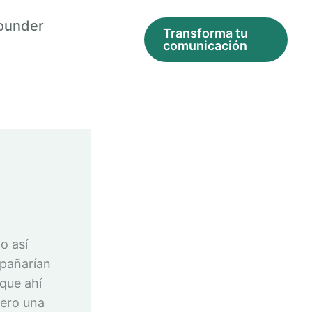
ounder
Transforma tu
comunicación
o así
mpañarían
que ahí
iero una