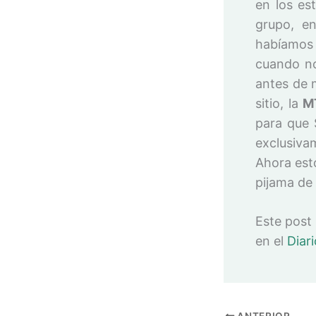
en los est
grupo, en
habíamos 
cuando no
antes de 
sitio, la
M
para que 
exclusiva
Ahora est
pijama de
Este post
en el
Diar
ANTERIOR