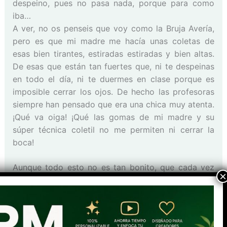
despeino, pues no pasa nada, porque para como
iba…
A ver, no os penseis que voy como la Bruja Avería,
pero es que mi madre me hacía unas coletas de
esas bien tirantes, estiradas estiradas y bien altas.
De esas que están tan fuertes que, ni te despeinas
en todo el día, ni te duermes en clase porque es
imposible cerrar los ojos. De hecho las profesoras
siempre han pensado que era una chica muy atenta.
¡Qué va oiga! ¡Qué las gomas de mi madre y su
súper técnica coletil no me permiten ni cerrar la
boca!
Aunque todo esto no es tan bonito, que cada vez
que me peinaba se enteraba todo el vecindario por
mis gritos. Todo un numerito. Total, que ahora me
quedaría calladita calladita con tal de ir peinadísima
al trabajo. ¡Y además muy atenta!