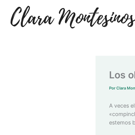
Ir
al
contenido
Los o
Por
Clara Mo
A veces el
«compinch
estemos bi