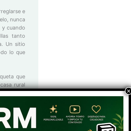
reglarse e
uelo, nunca
, y cuando
las tanto
. Un sitio
do lo que
aqueta que
casa rural
ntos para
oria cogió
lamarme, y
o víctimas
sta estaba