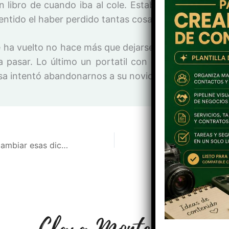
n libro de cuando iba al cole. Estaba reviviendo su v
sentido el haber perdido tantas cosas a lo largo de su 
 ha vuelto no hace más que dejarse olvidadas más co
 a pasar. Lo último un portatil con conexión WIFI y
a intentó abandonarnos a su novio y a mí en una ga
¿Alguien puede cambiar esas dichosas tablas?