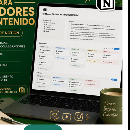
ida. Y por
vida.
sas por si
 de manera
solinera…
SIGUIENTE
¡Al rincón!
©
Clara Montesinos
· Consultora de