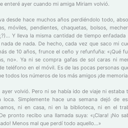
e enteré ayer cuando mi amiga Miriam volvió.
eva desde hace muchos años perdiéndolo todo, abs
as, móviles, pendientes, chaquetas, bolsos, mechero
¿?)… Y lleva la misma cantidad de tiempo enfadada
 nada de nada. De hecho, cada vez que saco mi cu
ás de 10 años, frunce el ceño y refunfuña: «¡Qué fu
ás, no». Ya ni se compra gafas de sol caras ni me
e teléfono en el móvil. Es de las pocas personas q
be todos los números de los más amigos ¡de memoria! 
 ayer volvió. Pero ni se había ido de viaje ni estaba
 loca. Simplemente hace una semana dejó de est
amos, ni en casa, ni en la biblioteca, ni en el tr
De pronto recibo una llamada suya: «¡Clara! ¡No sa
ado! Menos mal que perdí todo aquello…»