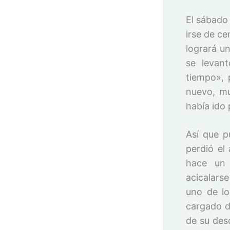
El sábado
irse de ce
logrará u
se levan
tiempo», 
nuevo, m
había ido
Así que p
perdió el
hace un 
acicalars
uno de lo
cargado d
de su des