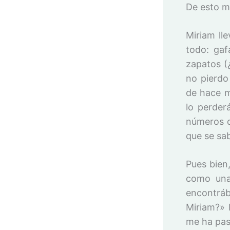
De esto m
Miriam ll
todo: gaf
zapatos (
no pierdo
de hace m
lo perder
números d
que se sa
Pues bien,
como una
encontráb
Miriam?» 
me ha pas