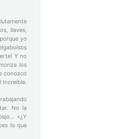
olutamente
s, llaves,
 porque yo
elgabolsos
erte! Y no
moriza los
ue conozco
Increíble.
 trabajando
ar. No la
abajo… «¿Y
bes lo que