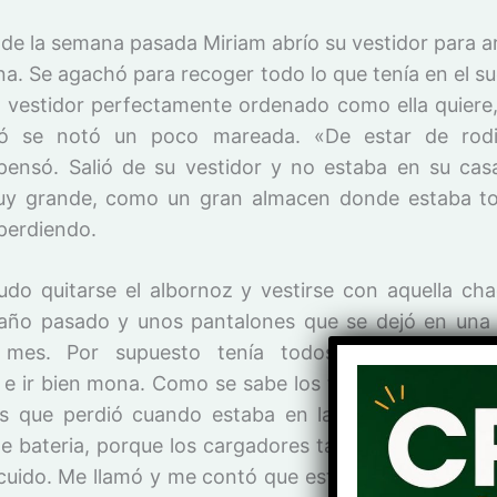
 de la semana pasada Miriam abrío su vestidor para ar
na. Se agachó para recoger todo lo que tenía en el s
n vestidor perfectamente ordenado como ella quiere
tó se notó un poco mareada. «De estar de rodil
pensó. Salió de su vestidor y no estaba en su casa
uy grande, como un gran almacen donde estaba to
 perdiendo.
udo quitarse el albornoz y vestirse con aquella ch
 año pasado y unos pantalones que se dejó en una 
mes. Por supuesto tenía todos los compleme
e e ir bien mona. Como se sabe los teléfonos de mem
s que perdió cuando estaba en la facultad para l
e bateria, porque los cargadores también habían sid
cuido. Me llamó y me contó que estaba bien. Que ha