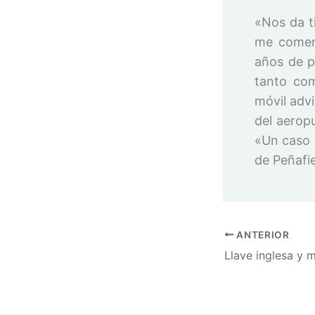
«Nos da t
me coment
años de p
tanto co
móvil adv
del aerop
«Un caso 
de Peñafie
ANTERIOR
Llave inglesa y 