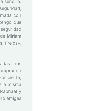
 sencillo.
seguridad,
rmada con
 tengo que
 seguridad
o de
Miriam
, tírelos»,
iadas nos
comprar un
or cierto,
ella misma
 Raphael y
tro amigas