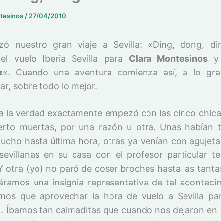
ntesinos
/
27/04/2010
ó nuestro gran viaje a Sevilla: «Ding, dong, di
el vuelo Iberia Sevilla para
Clara Montesinos
z
«. Cuando una aventura comienza así, a lo gra
r, sobre todo lo mejor.
a la verdad exactamente empezó con las cinco chica
erto muertas, por una razón u otra. Unas habían 
mucho hasta última hora, otras ya venían con agujeta
 sevillanas en su casa con el profesor particular te
Y otra (yo) no paró de coser broches hasta las tanta
váramos una insignia representativa de tal acontecim
mos que aprovechar la hora de vuelo a Sevilla par
o. Íbamos tan calmaditas que cuando nos dejaron en l