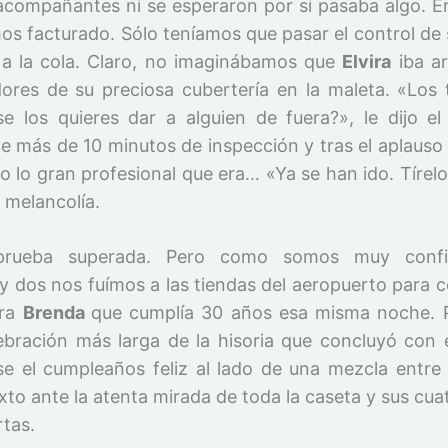
acompañantes ni se esperaron por si pasaba algo. Era
os facturado. Sólo teníamos que pasar el control de 
y a la cola. Claro, no imaginábamos que
Elvira
iba a
ores de su preciosa cubertería en la maleta. «Los
¿se los quieres dar a alguien de fuera?», le dijo el
e más de 10 minutos de inspección y tras el aplaus
 lo gran profesional que era… «Ya se han ido. Tírelos
 melancolía.
prueba superada. Pero como somos muy conf
 y dos nos fuímos a las tiendas del aeropuerto para 
ara
Brenda
que cumplía 30 años esa misma noche. P
lebración más larga de la hisoria que concluyó con 
e el cumpleaños feliz al lado de una mezcla entre
xto ante la atenta mirada de toda la caseta y sus cua
rtas.