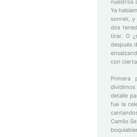
nuestros 
Ya habíam
sonreir, 
dos tened
tirar. O 
después d
ensalzando
con cierta
Primera 
dividimos
detalle p
fue la ce
cantandos
Camilo Se
boquiabie