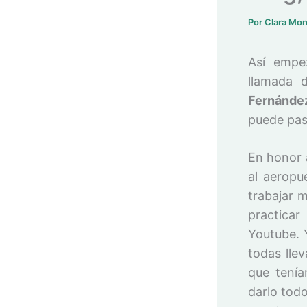
Por
Clara Mo
Así empez
llamada d
Fernánde
puede pasa
En honor 
al aeropu
trabajar 
practicar
Youtube. 
todas lle
que tenía
darlo tod