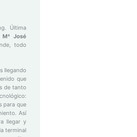
ng. Última
y
Mª José
nde, todo
s llegando
tenido que
s de tanto
cnológico:
s para que
iento. Así
a llegar y
a terminal