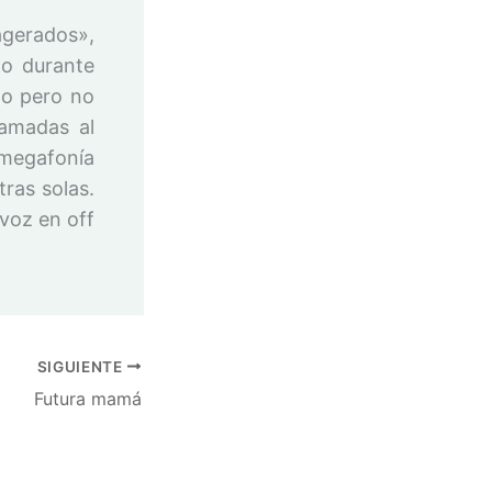
agerados»,
do durante
do pero no
amadas al
 megafonía
ras solas.
voz en off
SIGUIENTE
Futura mamá