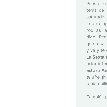
Pues bien
tema de l
saturado.
Todo empe
rodillas 
digo…Pedr
que toda 
y va y te
La Sexta
a
calor inf
estuvo
An
el aire
¡N
tenían bil
También p