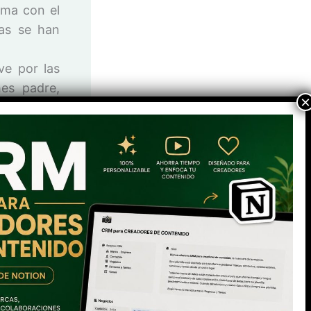
ima con el
tas se han
ve por las
es padre,
era encima
 de gloria
entadores.
ernal o un
adores ahí
caciones
en
do los que