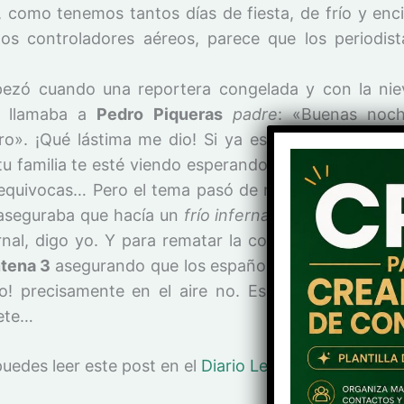
, como tenemos tantos días de fiesta, de frío y enc
os controladores aéreos, parece que los periodis
zó cuando una reportera congelada y con la nie
le llamaba a
Pedro Piqueras
padre
: «Buenas noch
o». ¡Qué lástima me dio! Si ya es duro ser report
tu familia te esté viendo esperando esos tres minutos
 equivocas… Pero el tema pasó de reporteros a pres
seguraba que hacía un
frío infernal
¿cómo? será inv
ernal, digo yo. Y para rematar la coña de los control
tena 3
asegurando que los españoles tenían las va
o! precisamente en el aire no. Eso hubieran queri
lete…
uedes leer este post en el
Diario Levante EMV