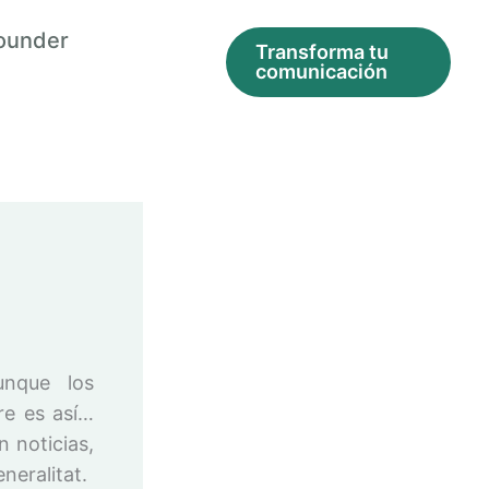
ounder
Transforma tu
comunicación
unque los
re es así…
n noticias,
neralitat.