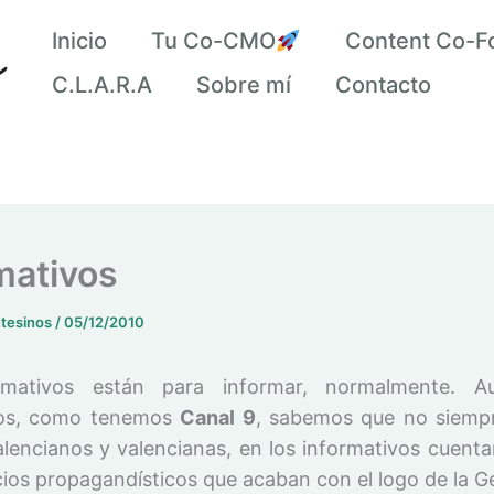
Inicio
Tu Co-CMO
Content Co-F
C.L.A.R.A
Sobre mí
Contacto
mativos
ntesinos
/
05/12/2010
rmativos están para informar, normalmente. A
nos, como tenemos
Canal 9
, sabemos que no siemp
alencianos y valencianas, en los informativos cuenta
ios propagandísticos que acaban con el logo de la Ge