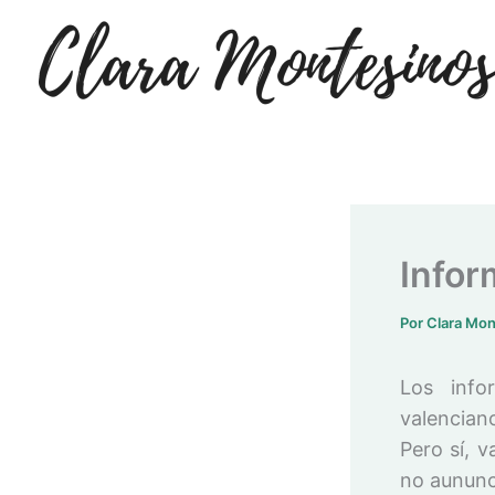
Ir
al
contenido
Infor
Por
Clara Mo
Los info
valencia
Pero sí, v
no aununc