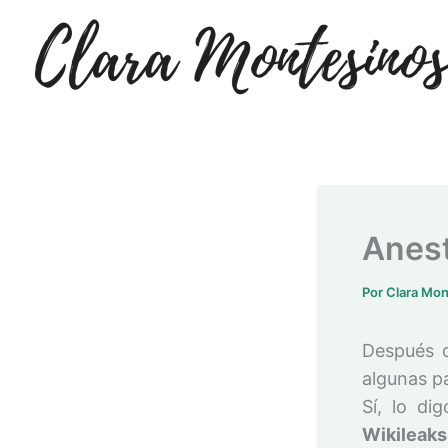
Ir
al
contenido
Anest
Por
Clara Mo
Después d
algunas pa
Sí, lo d
Wikileaks