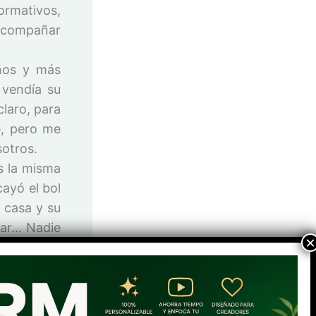
ormativos,
 acompañar
ños y más
 vendía su
 claro, para
je, pero me
sotros.
s la misma
cayó el bol
 casa y su
rar… Nadie
do de nuevo
. Pero a mí
las guardé.