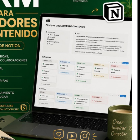
 asquerosa.
as, ya me
nto, me dí
 anestesia.
SIGUIENTE
¿Un moratón?