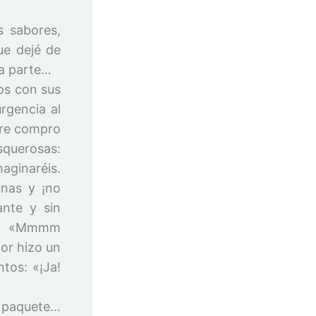
s sabores,
ue dejé de
na parte…
dos con sus
rgencia al
pre compro
squerosas:
aginaréis.
unas y ¡no
ante y sin
né. «Mmmm
dor hizo un
tos: «¡Ja!
l paquete…