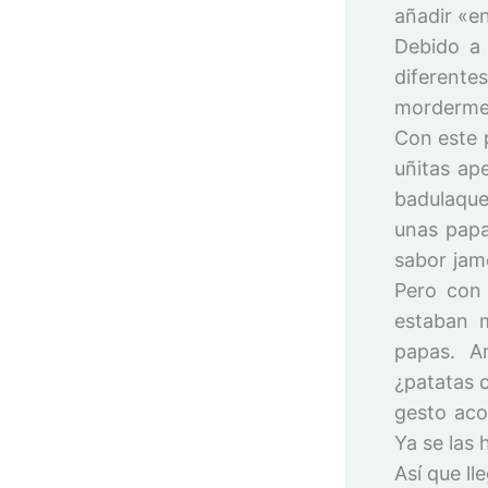
añadir «e
Debido a 
diferente
morderme 
Con este p
uñitas ap
badulaque
unas papa
sabor jam
Pero con 
estaban m
papas. A
¿patatas c
gesto aco
Ya se las 
Así que l