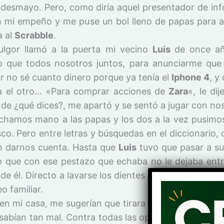
 desmayo. Pero, como diría aquel presentador de inf
n mi empeño y me puse un bol lleno de papas para
a al
Scrabble
.
ulgor llamó a la puerta mi vecino
Luis
de once a
o que todos nosotros juntos, para anunciarme que
r no sé cuanto dinero porque ya tenía el
Iphone 4
, y
a el otro… «Para comprar acciones de
Zara
«, le di
 de ¿qué dices?, me apartó y se sentó a jugar con no
chamos mano a las papas y los dos a la vez pusimo
co. Pero entre letras y búsquedas en el diccionario, 
in darnos cuenta. Hasta que
Luis
tuvo que pasar a su
o que con ese pestazo que echaba no le dejaba ent
de él. Directo a lavarse los dientes para ser acepta
o familiar.
en mi casa, me sugerían que tirara a la basura «eso»
abían tan mal. Contra todas las opiniones, resistí y 