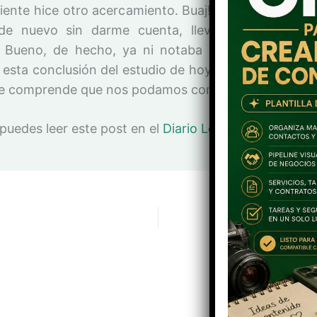
uiente hice otro acercamiento. Buaj! La primera está
de nuevo sin darme cuenta, llevaba unas cuant
 Bueno, de hecho, ya ni notaba el sabor. De pro
esta conclusión del estudio de hoy: las papas llevan
se comprende que nos podamos comer eso.
puedes leer este post en el
Diario Levante EMV
)