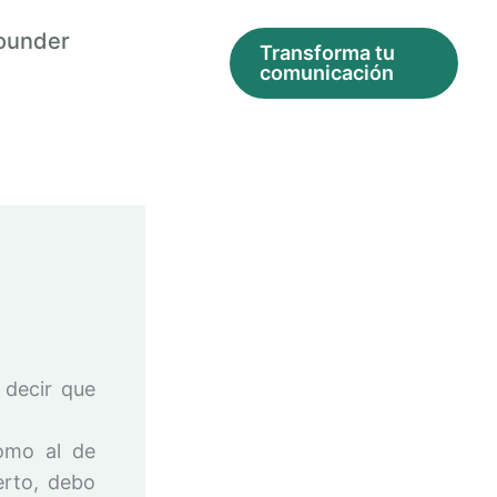
ounder
Transforma tu
comunicación
 decir que
omo al de
erto, debo