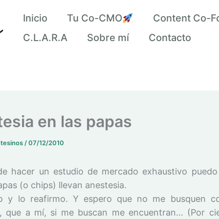
Inicio
Tu Co-CMO
Content Co-F
C.L.A.R.A
Sobre mí
Contacto
esia en las papas
ntesinos
/
07/12/2010
e hacer un estudio de mercado exhaustivo puedo
pas (o chips) llevan anestesia.
igo y lo reafirmo. Y espero que no me busquen c
, que a mí, si me buscan me encuentran… (Por ci