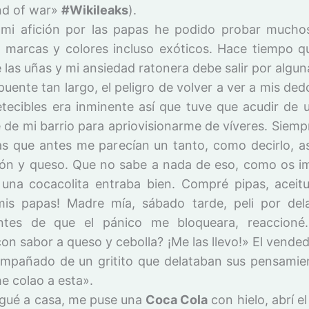
nd of war»
#Wikileaks
).
mi afición por las papas he podido probar mucho
s marcas y colores incluso exóticos. Hace tiempo q
las uñas y mi ansiedad ratonera debe salir por algu
uente tan largo, el peligro de volver a ver a mis de
etecibles era inminente así que tuve que acudir de u
 de mi barrio para apriovisionarme de víveres. Siem
s que antes me parecían un tanto, como decirlo, a
ón y queso. Que no sabe a nada de eso, como os im
una cocacolita entraba bien. Compré pipas, aceit
is papas! Madre mía, sábado tarde, peli por del
ntes de que el pánico me bloqueara, reaccio
on sabor a queso y cebolla? ¡Me las llevo!» El vende
mpañado de un gritito que delataban sus pensamien
he colao a esta».
legué a casa, me puse una
Coca Cola
con hielo, abrí e