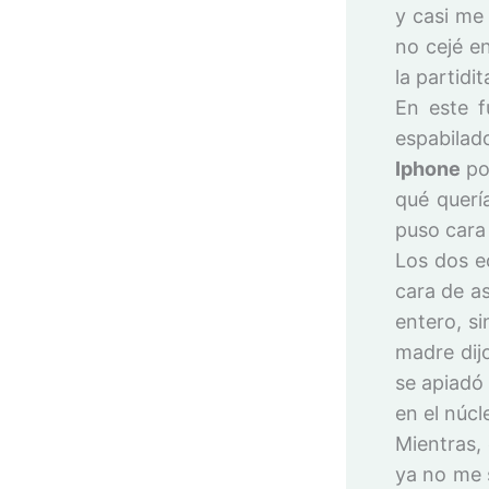
y casi me
no cejé e
la partidit
En este f
espabilad
Iphone
po
qué querí
puso cara
Los dos e
cara de as
entero, s
madre dij
se apiadó 
en el núcle
Mientras, 
ya no me s