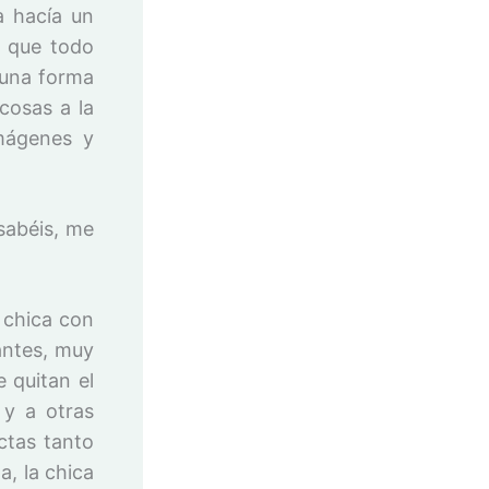
a hacía un
o que todo
e una forma
cosas a la
imágenes y
sabéis, me
 chica con
antes, muy
e quitan el
 y a otras
ctas tanto
a, la chica