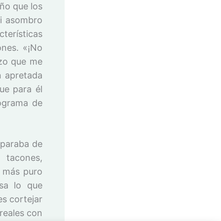
ño que los
mi asombro
terísticas
ones. «¡No
izo que me
n apretada
ue para él
rograma de
 paraba de
 tacones,
o más puro
sa lo que
s cortejar
 reales con