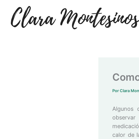
Ir
al
contenido
Como 
Por
Clara Mo
Algunos 
observar
medicació
calor de 