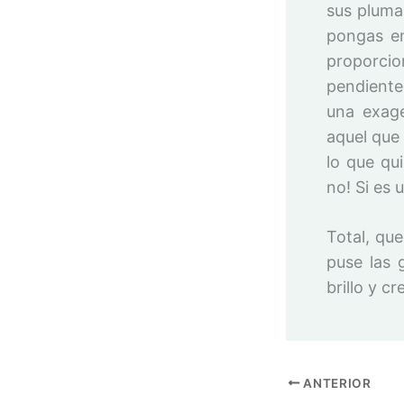
sus pluma
pongas en
proporcio
pendiente
una exage
aquel que
lo que qu
no! Si es 
Total, qu
puse las 
brillo y c
ANTERIOR