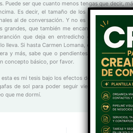
s. Puede ser que cuanto menos tengas que decir, má
cima. Es decir, el tamaño de los abalorios son in
nales al de conversación. Y no es un alegato en con
s grandes, que también me encantan, sino que tod
ranción que deja en entredicho el buen gusto de
 lo lleva. Si hasta Carmen Lomana, que tiene para po
iera y más, sabe que o pendientes largos o collar. ¡
un concepto básico, por favor.
e esta es mi tesis bajo los efectos del paracetamol. 
gafas de sol para poder seguir viendo el programa
reo que me dormí.