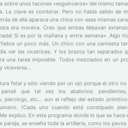
ía sobre unos tacones «esguinceros» del mismo tama
s. La clave es combinar. Pero no había salido de 
trás de ella aparace una chica con esas mismas carac
esta era morena. Creo que ambas llebavan extensi
nada! Si es por la mañana y entre semana». Algo h
a fiebre un poco más. Un chico con una camiseta ta
día ver las cicatrices. Y los brazos tan separados q
era una tarea imposible. Todos mezclados en un p
 y viceversa…
tura fetal y sólo viendo por un ojo porque el otro no
, pensé que tal vez los abalorios: pendientes,
s, piercings, etc… son el reflejo del estado primitiv
humano. (Cada uno cuando está constipado pien
 Me explico. En este programa donde lo que se hace e
le pareja, se enseña toda la artillería, como los pavos