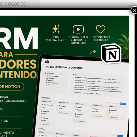
s cosas te
versamente
tra de los
o junto es
 aquella o
nerse todo
Todo junto
Después me
 con tanto
SIGUIENTE