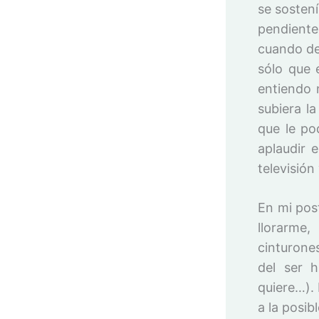
se sosten
pendiente
cuando de
sólo que 
entiendo 
subiera l
que le po
aplaudir 
televisión
En mi pos
llorarme
cinturone
del ser 
quiere…).
a la posib