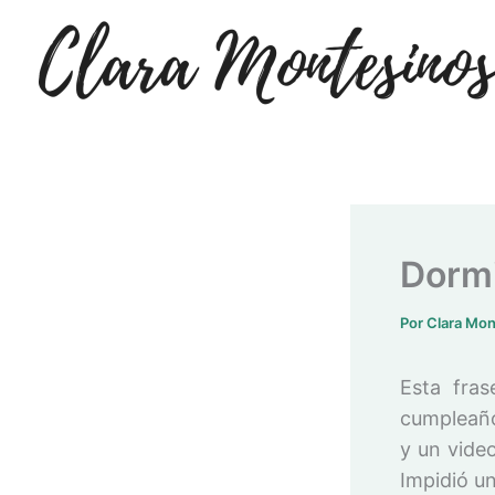
Ir
al
contenido
Dormi
Por
Clara Mo
Esta fras
cumpleaño
y un vide
Impidió u