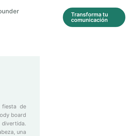
ounder
Transforma tu
comunicación
 fiesta de
body board
divertida.
abeza, una