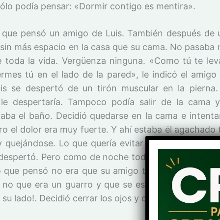
sólo podía pensar: «Dormir contigo es mentira».
que pensó un amigo de Luis. También después de
y sin más espacio en la casa que su cama. No pasaba 
 toda la vida. Vergüenza ninguna. «Como tú te le
ermes tú en el lado de la pared», le indicó el amigo 
is se despertó de un tirón muscular en la pierna
le despertaría. Tampoco podía salir de la cama 
aba el baño. Decidió quedarse en la cama e intentar 
ero el dolor era muy fuerte. Y ahí estaba él agachado
y quejándose. Lo que quería evitar se convirtió en r
despertó. Pero como de noche todo se confunde, l
o que pensó no era que su amigo tenía un tirón y qu
i no que era un guarro y que se estaba aliviando en 
 su lado!. Decidió cerrar los ojos y continuar durmien