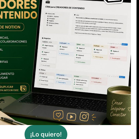
ue algo no
 «Encima me
 dió en el
mir con él
SIGUIENTE
Bienvenidos
©
Clara Montesinos
· Consultora de
¡Lo quiero!
Comunicación