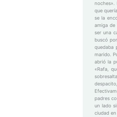
noches». 
que quería
se la enc
amiga de 
ser una c
buscó por 
quedaba p
marido. P
abrió la p
«Rafa, qu
sobresal
despacit
Efectivam
padres co
un lado s
ciudad en