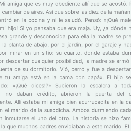
Mi amiga que es muy obediente allí que se acostó. 
 cambiar de aires. Así que sobre las diez de la maña
ontró en la cocina y ni le saludó. Pensó: «¡Qué mal
mi hijo! Si yo pensaba que era maja. Uy, ¿a dónde h
asa grande y desconocida para ella la madre se pr
la planta de abajo, por el jardín, por el garaje y na
or mirar en un sitio: su cuarto, donde estaba du
or descartar cualquier posibilidad, la madre se armó 
uerta de su dormitorio. Vió, cerró y fue a despertar
e tu amiga está en la cama con papá». El hijo s
tado: «¡Qué dices!?» Subieron la escalera a tod
o, no daban crédito, abrieron la puerta del do
ente. Allí estaba mi amiga bien acurrucadita en la c
n el marido de la susodicha. Ambos durmiendo cad
in inmutarse el uno del otro. La historia se hizo fam
 la que muchos padres envidiaban a este marido. El