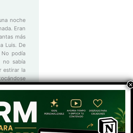
 una noche
nada. Eran
vantas más
a Luis. De
. No podía
y no sabía
estirar la
 tocándose
ealidad. Su
ogicamente
e le podía
¡su propia
do.