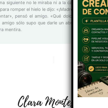
na siguiente no le miraba ni a la cara. Luis notaba q
 para romper el hielo le dijo: «¡Madre mía anoche!».
ontar», pensó el amigo. «Qué dolor el tirón que me
l amigo sólo supo que darle un abrazo y es que dor
ra mentira.