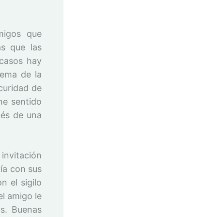
migos que
s que las
 casos hay
tema de la
curidad de
ne sentido
ués de una
invitación
vía con sus
 el sigilo
l amigo le
os. Buenas