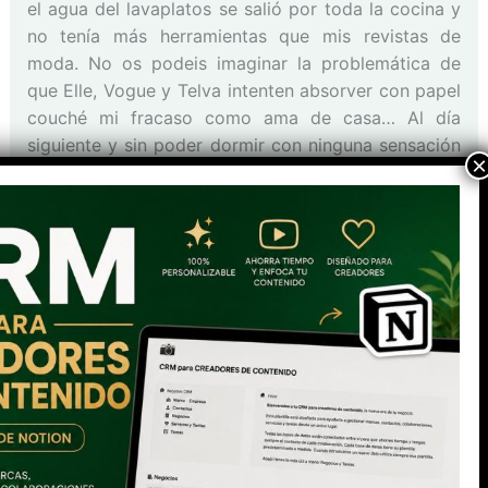
el agua del lavaplatos se salió por toda la cocina y
no tenía más herramientas que mis revistas de
moda. No os podeis imaginar la problemática de
que Elle, Vogue y Telva intenten absorver con papel
couché mi fracaso como ama de casa… Al día
siguiente y sin poder dormir con ninguna sensación
de «todo bajo control», arranqué literalmente del
suelo de mi cocina las revistas. Ahora en las
baldosas tengo la entrevista a Anne Igartiburu y lo
último en complementos big size para este
invierno…
ANTERIOR
SIGUIENTE