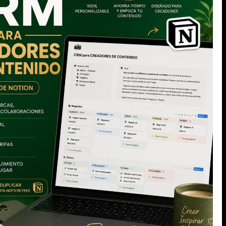
 dispuesta
a la calle
 he ido de
 que nunca
 Para cenar
que voy a
 ¡Qué gran
SIGUIENTE
Una de mafiosos