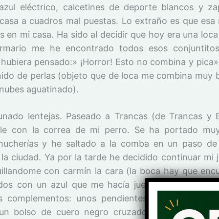
azul eléctrico, calcetines de deporte blancos y zap
 casa a cuadros mal puestas. Lo extraño es que esa 
s en mi casa. Ha sido al decidir que hoy era una loc
armario me he encontrado todos esos conjuntito
ubiera pensado:» ¡Horror! Esto no combina y pica»
ido de perlas (objeto que de loca me combina muy b
 nubes aguatinado).
nado lentejas. Paseado a Trancas (de Trancas y 
lle con la correa de mi perro. Se ha portado mu
ucherías y he saltado a la comba en un paso de
 la ciudad. Ya por la tarde he decidido continuar mi 
illandome con carmín la cara (la boca hay que encu
dos con un azul que me hacía juego con los panta
os complementos: unos pendientes de pinza dora
 un bolso de cuero negro cruzado y unos zapatos