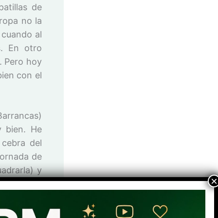
atillas de
ropa no la
a cuando al
s. En otro
. Pero hoy
ien con el
Barrancas)
y bien. He
 cebra del
jornada de
adrarla) y
lones. Sin
dos y bien
 de salón