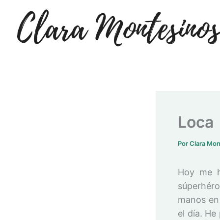
Ir
al
contenido
Loca
Por
Clara Mo
Hoy me h
súperhéro
manos en 
el día. H