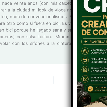
 hace veinte años (con mis calcetines blancos). Ya
rar a la ciudad mi look de «loca nocturna» he salido 
otea, nada de convencionalismos. Al llegar al asfalto
ara otro como si fuera en bici. Es verdad aquello de
 en bici porque he llegado sana y salva, sin caerme.
nems) con salsa tártara. Mmmmmm! Ahora creo 
volar con los sifones a la cintura como Mafalda.