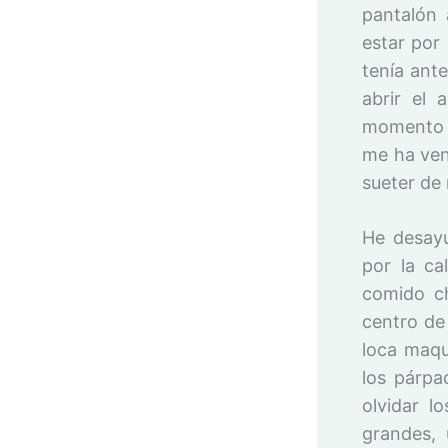
pantalón 
estar por
tenía ante
abrir el 
momento h
me ha ven
sueter de
He desayu
por la ca
comido ch
centro de
loca maqu
los párpa
olvidar l
grandes,