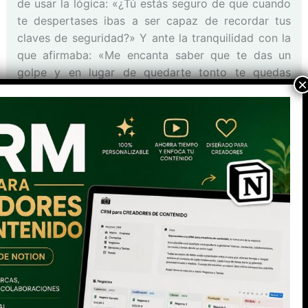
de usar la lógica: «¿Tú estás seguro de que cuando
te despertases ibas a ser capaz de recordar tus
claves de seguridad?» Y ante la tranquilidad con la
que afirmaba: «Me encanta saber que te das un
golpe y en lugar de quedarte tonto te quedas
«lógico», la verdad…»
Tal vez le destapé la realidad. No sé si ha cambiado
sus claves por números al azar o ya tiene hora en la
tatuadora del barrio…
ANTERIOR
SIGUIENTE
Tu Co-CMO