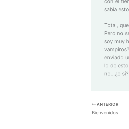
con el ti
sabía est
Total, qu
Pero no s
soy muy h
vampiros?
enviado u
lo de est
no…¿o sí?
ANTERIOR
Bienvenidos