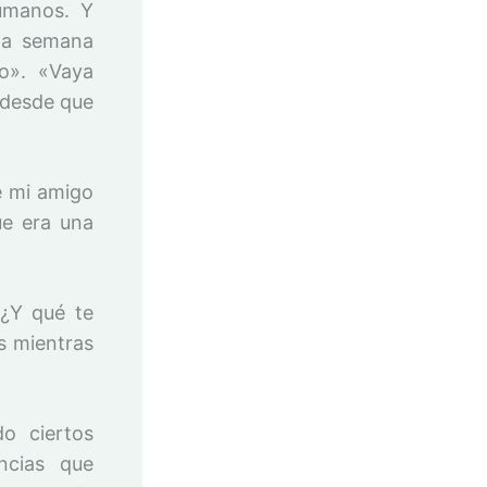
umanos. Y
 la semana
o». «Vaya
 desde que
e mi amigo
e era una
«¿Y qué te
os mientras
o ciertos
ncias que