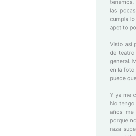
tenemos. 
las poca
cumpla lo 
apetito p
Visto así
de teatro
general. 
en la foto
puede que
Y ya me c
No tengo 
años me 
porque no
raza supe