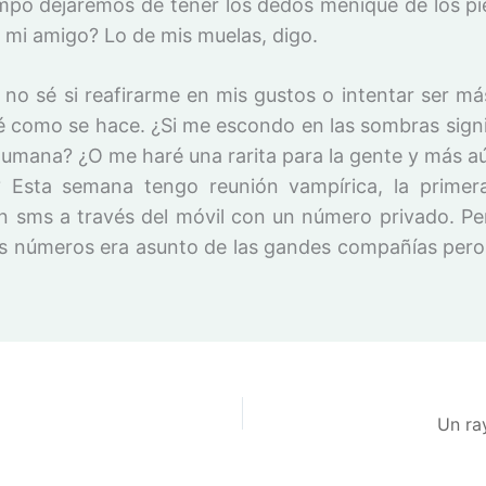
empo dejaremos de tener los dedos meñique de los p
o mi amigo? Lo de mis muelas, digo.
e no sé si reafirarme en mis gustos o intentar ser m
é como se hace. ¿Si me escondo en las sombras signi
umana? ¿O me haré una rarita para la gente y más aú
 Esta semana tengo reunión vampírica, la prime
n sms a través del móvil con un número privado. P
os números era asunto de las gandes compañías pero
Un ra