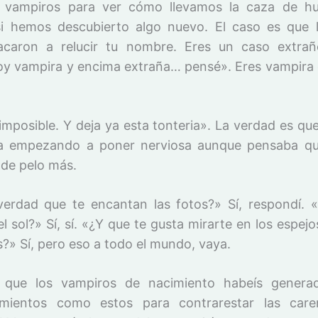
s vampiros para ver cómo llevamos la caza de h
i hemos descubierto algo nuevo. El caso es que
acaron a relucir tu nombre. Eres un caso extrañ
y vampira y encima extraña… pensé». Eres vampira
 imposible. Y deja ya esta tonteria». La verdad es qu
a empezando a poner nerviosa aunque pensaba qu
de pelo más.
erdad que te encantan las fotos?» Sí, respondí. 
l sol?» Sí, sí. «¿Y que te gusta mirarte en los espej
s?» Sí, pero eso a todo el mundo, vaya.
 que los vampiros de nacimiento habeís generad
mientos como estos para contrarestar las care