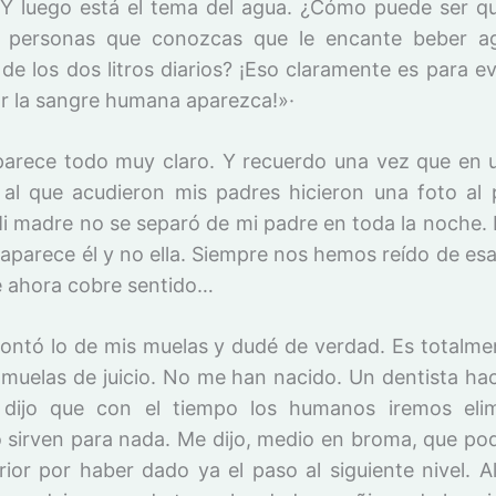
Y luego está el tema del agua. ¿Cómo puede ser q
s personas que conozcas que le encante beber a
de los dos litros diarios? ¡Eso claramente es para ev
or la sangre humana aparezca!»·
 parece todo muy claro. Y recuerdo una vez que en 
 al que acudieron mis padres hicieron una foto al 
Mi madre no se separó de mi padre en toda la noche.
 aparece él y no ella. Siempre nos hemos reído de es
 ahora cobre sentido…
ontó lo de mis muelas y dudé de verdad. Es totalmen
muelas de juicio. No me han nacido. Un dentista h
dijo que con el tiempo los humanos iremos elim
 sirven para nada. Me dijo, medio en broma, que pod
rior por haber dado ya el paso al siguiente nivel. Al