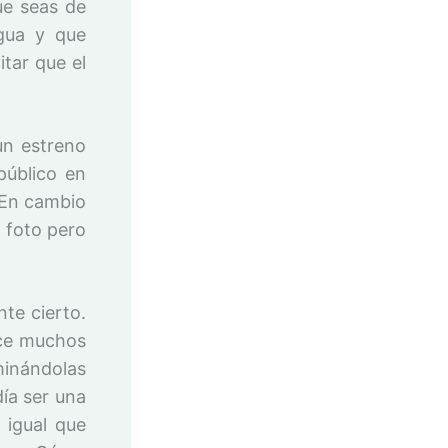
ue seas de
gua y que
itar que el
un estreno
público en
 En cambio
a foto pero
te cierto.
ace muchos
inándolas
ía ser una
 igual que