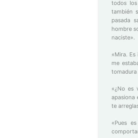
todos lo
también s
pasada s
hombre so
naciste».
«Mira. Es
me estab
tomadura 
«¿No es v
apasiona e
te arregla
«Pues es
comporta