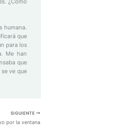
ies. ¿Cómo
ás humana.
ficará que
n para los
ra. Me han
ensaba que
 se ve que
SIGUIENTE
yo por la ventana