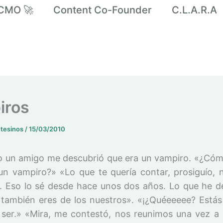
CMO 🚀
Content Co-Founder
C.L.A.R.A
iros
ntesinos
/
15/03/2010
 un amigo me descubrió que era un vampiro. «¿C
un vampiro?» «Lo que te quería contar, prosiguío, 
. Eso lo sé desde hace unos dos años. Lo que he d
 también eres de los nuestros». «¡¿Quéeeeee? Estás 
ser.» «Mira, me contestó, nos reunimos una vez a